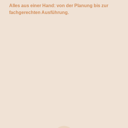
Alles aus einer Hand: von der Planung bis zur
fachgerechten Ausführung.
Fliesen-,
Platten- &
Mosaik­
arbeiten
Exklusive
Beschichtungs­
Großformat­
systeme aus
fliesen – XXL
Reaktionsharz
Untergrund-
und Ausbau­
arbeiten