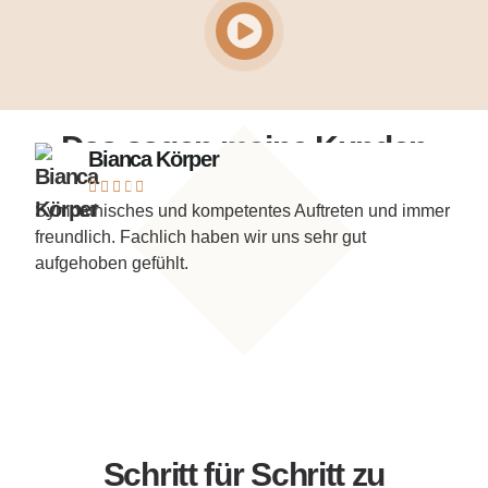
Das sagen meine Kunden
Bianca Körper





Sympathisches und kompetentes Auftreten und immer
Dank
freundlich. Fachlich haben wir uns sehr gut
neu
aufgehoben gefühlt.
Schritt für Schritt zu